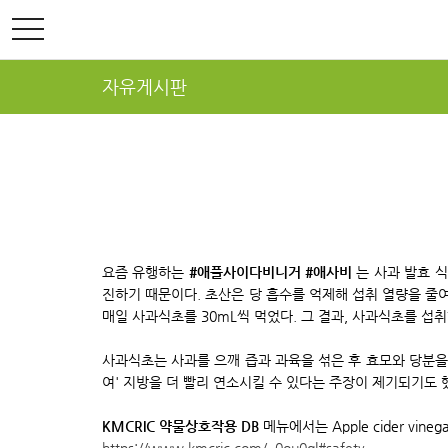
toggle
navigation
자유게시판
요즘 유행하는
#애플사이다비니거 #애사비
는 사과 발효 식
진하기 때문이다. 초산은 당 흡수를 억제해 섭취 열량을 줄여준다
매일 사과식초를 30mL씩 먹었다. 그 결과, 사과식초를 섭
사과식초는 사과를 으깨 즙과 과육을 섞은 후 효모와 당분을 
여' 지방을 더 빨리 연소시킬 수 있다는 주장이 제기되기도 
KMCRIC 약물상호작용 DB
메뉴에서는 Apple cider vineg
https://www.kmcric.com/_0ou0gl#safety