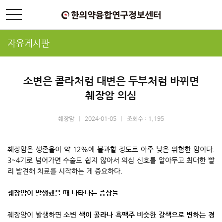
toggle
navigation
자유게시판
소변은 콜라처럼 대변은 두부처럼 바뀌면
췌장암 의심
췌장암
|
2024-01-05
|
조회수 : 1,195
췌장암은 생존율이 약 12%에 불과할 정도로 아주 낮은 위험한 암이다.
3~4기로 넘어가면 수술도 쉽지 않아서 의심 신호를 알아두고 최대한 빨
리 발견해 치료를 시작하는 게 중요하다.
췌장암이 발생했을 때 나타나는 증상들
췌장암이 발생하면
소변 색이 콜라나 흑맥주 비슷한 갈색으로 변하는 경