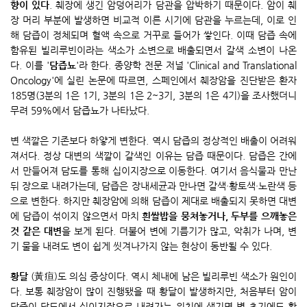
향이 있다
. 췌장에 생긴 암덩어리가 담관을 압박하기 때문이다. 암이 췌
장 머리 부분에 발생하면 비교적 이른 시기에 담관을 누르는데, 이로 인
해 담즙이 정체되며 혈액 속으로 거꾸로 들어가 쌓인다. 이때 담즙 속에
함유된 빌리루빈이라는 색소가 소변으로 배출되면서 갈색 소변이 나온
다. 이를 '
담즙뇨
'라 한다. 종양학 전문 저널 'Clinical and Translational
Oncology'에 실린 논문에 따르면, 스페인에서 췌장암을 진단받은 환자
185명(3분의 1은 1기, 3분의 1은 2~3기, 3분의 1은 4기)을 조사했더니
무려 59%에서 담즙뇨가 나타났다.
변 색깔은 기존보다 하얗게 변한다. 역시 담즙의 정상적인 배출이 어려워
져서다. 정상 대변의 색깔이 갈색인 이유는 담즙 때문이다. 담즙은 간에
서 만들어져 담도를 통해 십이지장으로 이동한다. 여기서 음식물과 만난
뒤 장으로 내려가는데, 담즙은 장내세균과 만나면 갈색·황토색·노란색 등
으로 변한다. 하지만 췌장암에 의해 담즙이 제대로 배출되지 못하면 대변
에 담즙이 섞이지 않으면서 마치
흰쌀밥을 뭉쳐놓거나, 두부를 으깨놓은
것 같은 대변
을 보게 된다. 더불어 변에 기름기가 많고, 악취가 나며, 변
기 물을 내려도 변이 쉽게 씻겨나가지 않는 현상이 동반될 수 있다.
황달
(黃疸)도 의심 증상이다. 역시 체내에 남은 빌리루빈 색소가 원인이
다. 보통 췌장암이 많이 진행됐을 때 황달이 발생하지만, 처음부터 암이
담즙이 담도에서 십이지장으로 내려가는 위치에 생기면 병 초기에도 황